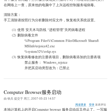
程
在网络上一查，原来他的电脑中了
上兴远程控制服务端病毒。
控
制
清除方案：
服
手工清除请按照行为分析删除对应文件，恢复相关系统设置。
务
端
(1) 使用 安天木马防线 “进程管理”关闭病毒进程
病
毒
(2) 删除病毒文件
%Program Files%\Common Files\Microsoft Shared\
MSInfo\rejoice42.exe
%system32%\svkp.sys
(3) 恢复病毒修改的注册表项目，删除病毒添加的注册表项
禁止服务： Windows_rejoice
并把其启动类型改为：已禁止
Computer Browser服务启动
由
铁兵
提交于
周三, 2007-05-23 14:57
关
阅读更多
登录
发表评论
于
本地计算机上的开启Computer browser 服务启动后又停止了。一写服