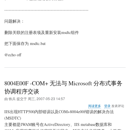
----------------------------------------------------------
问题解决：
删除关联的注册表项及重新安装msdtc组件
把下面保存为 msdtc.bat
@echo off
8004E00F -COM+ 无法与 Microsoft 分布式事务
协调程序交谈
由
铁兵
提交于
周三, 2007-05-23 14:57
关
阅读更多
登录
发表评论
于
IIS出现HTTP500内部错误以及COM+8004e00f错误的解决办法
8004E00F
(MSDTC)
-
主要都是IWAM账号在ActiveDirectory、IIS metabase数据库和
COM+
无