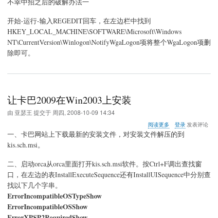
不幸中招之后的破解办法一
开始-运行-输入REGEDIT回车，在左边栏中找到
HKEY_LOCAL_MACHINE\SOFTWARE\Microsoft\Windows
NT\CurrentVersion\Winlogon\NotifyWgaLogon项将整个WgaLogon项删
除即可。
让卡巴2009在Win2003上安装
由
亚瑟王
提交于
周四, 2008-10-09 14:34
关
阅读更多
登录
发表评论
于
一、卡巴网站上下载最新的安装文件，对安装文件解压的到
让
kis.sch.msi。
卡
巴
二、启动orca从orca里面打开kis.sch.msi软件。按Ctrl+F调出查找窗
2009
在
口，在左边的表InstallExecuteSequence还有InstallUISequence中分别查
Win2003
找以下几个字串。
上
ErrorIncompatibleOSTypeShow
安
ErrorIncompatibleOSShow
装
ErrorXPSP2RequiredShow