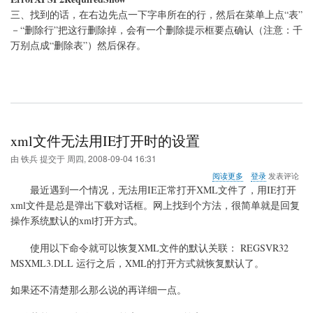
三、找到的话，在右边先点一下字串所在的行，然后在菜单上点“表”
－“删除行”把这行删除掉，会有一个删除提示框要点确认（注意：千
万别点成“删除表”）然后保存。
xml文件无法用IE打开时的设置
由
铁兵
提交于
周四, 2008-09-04 16:31
关
阅读更多
登录
发表评论
于
最近遇到一个情况，无法用IE正常打开XML文件了，用IE打开
xml
xml文件是总是弹出下载对话框。网上找到个方法，很简单就是回复
文
操作系统默认的xml打开方式。
件
无
法
使用以下命令就可以恢复XML文件的默认关联： REGSVR32
用
MSXML3.DLL 运行之后，XML的打开方式就恢复默认了。
IE
打
如果还不清楚那么那么说的再详细一点。
开
时