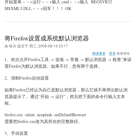
开始菜单－－>运行－－>输入 cmd－－>输入 REGSVR32
的
设
MSXML3.DLL－－>回车！！！ OK
置
将Firefox设置成系统默认浏览器
由
铁兵
提交于
周三, 2008-08-13 23:17
关
阅读更多
登录
发表评论
于
1、依次点开Firefox工具 -> 选项 -> 常规 -> 默认浏览器 -> 检查”来设
将
置Firefox为默认浏览器。如果不行，您有两个选择。
Firefox
设
2、强制Firefox自动设置
置
成
系
如果Firefox已经认为自己是默认浏览器，那么它就不再弹出默认浏
统
览器提示了。通过“开始 -> 运行”，然后把下面的命令行输入文本
默
框。
认
浏
firefox.exe -silent -nosplash -setDefaultBrowser
览
器
需要把firefox.exe改为其所在的完整路径。
3、手动设置