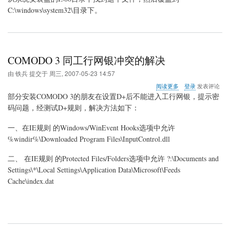
C:\windows\system32\目录下。
COMODO 3 同工行网银冲突的解决
由
铁兵
提交于
周三, 2007-05-23 14:57
关
阅读更多
登录
发表评论
于
部分安装COMODO 3的朋友在设置D+后不能进入工行网银，提示密
COMODO
码问题，经测试D+规则，解决方法如下：
3
同
一、在IE规则 的Windows/WinEvent Hooks选项中允许
工
行
%windir%\Downloaded Program Files\InputControl.dll
网
银
二、 在IE规则 的Protected Files/Folders选项中允许 ?:\Documents and
冲
Settings\*\Local Settings\Application Data\Microsoft\Feeds
突
Cache\index.dat
的
解
决