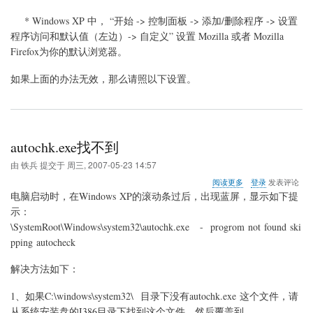
* Windows XP 中， “开始 -> 控制面板 -> 添加/删除程序 -> 设置
程序访问和默认值（左边）-> 自定义” 设置 Mozilla 或者 Mozilla
Firefox为你的默认浏览器。
如果上面的办法无效，那么请照以下设置。
autochk.exe找不到
由
铁兵
提交于
周三, 2007-05-23 14:57
关
阅读更多
登录
发表评论
于
电脑启动时，在Windows XP的滚动条过后，出现蓝屏，显示如下提
autochk.exe
示：
找
\SystemRoot\Windows\system32\autochk.exe - progrom not found ski
不
到
pping autocheck
解决方法如下：
1
、如果C:\windows\system32\ 目录下没有autochk.exe 这个文件，请
从系统安装盘的I386目录下找到这个文件，然后覆盖到