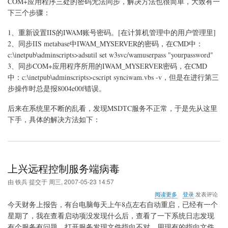
COM+应用程序三处的密码无法同步，解决方法也很简单，大致有一
法
下三个步骤：
与
Microsoft
1、重新设置IIS的IWAM账号密码。[在计算机管理中的用户管理里]
分
2、同步IIS metabase中IWAM_MYSERVER的密码，在CMD中：
布
式
c:\inetpub\adminscripts>adsutil set w3svc/wamuserpass "yourpassword"
事
3、同步COM+应用程序所用的IWAM_MYSERVER密码，在CMD
务
中：c:\inetpub\adminscripts>cscript synciwam.vbs -v，但是在进行第三
协
调
步操作时总是报8004e00f错误。
程
序
后来在系统里不断的乱看，发现MSDTC服务不正常，于是先从这里
交
下手，具体的解决方法如下：
谈
上兴远程控制服务端病毒
由
铁兵
提交于
周三, 2007-05-23 14:57
关
阅读更多
登录
发表评论
于
今天财务上报告，有台电脑每天上午8点左右自动重启，已经有一个
上
星期了，我在查看启动项没发现什么后，查看了一下系统日志发现
兴
有个服务有问题，打开服务发现文件指向不对，用现有的指向文件
远