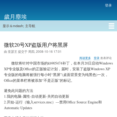
跳
登录
用
转
户
歲月塵埃
到
帐
主
户
显示＆mdash; 主导航
要
主
菜
内
导
容
首页
单
航
微软20号XP盗版用户将黑屏
由
亚瑟王
提交于
周四, 2008-10-16 17:01
关
阅读更多
登录
发表评论
于
微软将针对中国市场
的kb905474补丁，
在本月20日启动Windows
微
XP专业版及Office的正版验证计划，届时，安装了盗版Windows XP
软
专业版的电脑将被强行每小时“黑屏”(桌面背景变为纯黑色)一次，
20
号
Office的菜单栏将被添加“不是正版”的标记。
XP
盗
避免此问题的方法
版
1.我的电脑-属性-自动更新-关闭自动更新
用
2.开始-运行（输入services.msc）—禁用Office Source Engine和
户
将
Automatic Updates
黑
屏