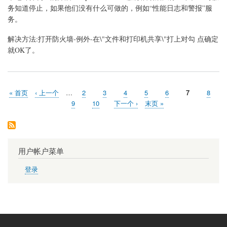
Computer
务知道停止，如果他们没有什么可做的，例如“性能日志和警报”服
Browser
务。
服
务
启
解决方法:打开防火墙-例外-在\"文件和打印机共享\"打上对勾 点确定
动
就OK了。
首
« 首页
前
‹ 上一个
…
页
2
页
3
页
4
页
5
页
6
当
7
页
8
分
页
一
面
面
面
面
面
前
面
页
9
页
10
下
下一个 ›
末
末页 »
页
页
页
面
面
一
页
页
用户帐户菜单
登录