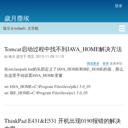
跳
登录
用
转
户
歲月塵埃
到
帐
主
户
显示＆mdash; 主导航
要
主
菜
内
导
容
首页
单
航
Tomcat启动过程中找不到JAVA_HOME解决方法
由
铁兵
提交于
周五, 2013-11-29 11:13
关
阅读更多
登录
发表评论
于
在setclasspath.bat的头部定义了
JAVA_HOME
和
JRE_HOME
的值，那么
Tomcat
在这里手动设置JAVA_HOME变量
启
动
set JAVA_HOME=C:\Program Files\Java\jdk1.5.0_05
过
程
set JRE_HOME=C:\Program Files\Java\jre1.5.0_05
中
找
不
到
JAVA_HOME
ThinkPad E431&E531 开机出现0190报错的解决
解
决