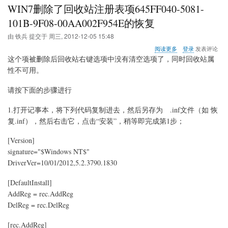
WIN7删除了回收站注册表项645FF040-5081-
Windows
Desktop
101B-9F08-00AA002F954E的恢复
由
铁兵
提交于
周三, 2012-12-05 15:48
关
阅读更多
登录
发表评论
于
这个项被删除后回收站右键选项中没有清空选项了，同时回收站属
WIN7
性不可用。
删
除
请按下面的步骤进行
了
回
收
1.打开记事本，将下列代码复制进去，然后另存为 .inf文件（如 恢
站
复.inf），然后右击它，点击“安装”，稍等即完成第1步；
注
册
[Version]
表
signature="$Windows NT$"
项
645FF040-
DriverVer=10/01/2012,5.2.3790.1830
5081-
101B-
[DefaultInstall]
9F08-
AddReg = rec.AddReg
00AA002F954E
的
DelReg = rec.DelReg
恢
复
[rec.AddReg]