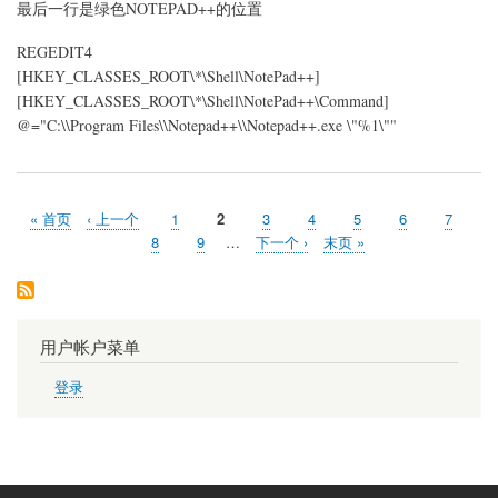
最后一行是绿色NOTEPAD++的位置
REGEDIT4
[HKEY_CLASSES_ROOT\*\Shell\NotePad++]
[HKEY_CLASSES_ROOT\*\Shell\NotePad++\Command]
@="C:\\Program Files\\Notepad++\\Notepad++.exe \"%1\""
首
« 首页
前
‹ 上一个
页
1
当
2
页
3
页
4
页
5
页
6
页
7
分
页
一
面
前
面
面
面
面
面
页
8
页
9
…
下
下一个 ›
末
末页 »
页
页
页
面
面
一
页
页
用户帐户菜单
登录