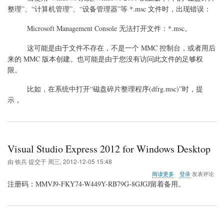
MMC
整理”、“计算机管理”、“设备管理器”等 *.msc 文件时，出现错误：
无
法
打
Microsoft Management Console 无法打开文件：*.msc。
开
.msc
这可能是由于文件不存在，不是一个 MMC 控制台，或者用后
文
来的 MMC 版本创建。也可能是由于您没有访问此文件的足够权
件
限。
的
错
误
比如，在系统中打开“磁盘碎片整理程序(dfrg.msc)”时，提
示，
Visual Studio Express 2012 for Windows Desktop
由
铁兵
提交于
周三, 2012-12-05 15:48
关
阅读更多
登录
发表评论
于
注册码：MMVJ9-FKY74-W449Y-RB79G-8GJGJ留着备用。
Visual
Studio
Express
2012
for