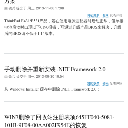
方案
方
由
铁兵
提交于
周三, 2013-11-06 17:08
法
关
阅读更多
登录
发表评论
于
ThinkPad E431/E531产品，若在使用电源适配器时启动正常，但单接
ThinkPad
电池启动时出现以下0190报错，可通过升级产品BIOS来解决，升级
E431&E531
后的BIOS请不低于1.14版本。
开
机
出
现
0190
报
错
手动删除并重新安装 .NET Framework 2.0
的
解
由
铁兵
提交于
周一, 2013-09-30 19:54
决
方
关
阅读更多
登录
发表评论
案
于
从 Windows Installer 缓存中删除 .NET Framework 2.0：
手
动
删
除
并
WIN7删除了回收站注册表项645FF040-5081-
重
新
101B-9F08-00AA002F954E的恢复
安