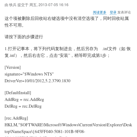
装
由
铁兵
提交于
周五, 2013-07-05 16:16
.NET
关
阅读更多
登录
发表评论
Framework
于
这个项被删除后回收站右键选项中没有清空选项了，同时回收站属
2.0
WIN7
性不可用。
删
除
请按下面的步骤进行
了
回
收
1.打开记事本，将下列代码复制进去，然后另存为 .inf文件（如 恢
站
复.inf），然后右击它，点击“安装”，稍等即完成第1步；
注
册
[Version]
表
signature="$Windows NT$"
项
645FF040-
DriverVer=10/01/2012,5.2.3790.1830
5081-
101B-
[DefaultInstall]
9F08-
AddReg = rec.AddReg
00AA002F954E
的
DelReg = rec.DelReg
恢
复
[rec.AddReg]
HKLM,"SOFTWARE\Microsoft\Windows\CurrentVersion\Explorer\Desk
top\NameSpace\{645FF040-5081-101B-9F08-