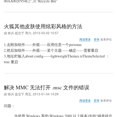
00AA002F954E}",,0,"Recycle Bin"
火狐其他皮肤使用炫彩风格的方法
由
铁兵
提交于
周六, 2013-03-02 10:57
关
阅读更多
登录
发表评论
于
1,去附加组件——外观——应用任意一个personas
火
2,然后加组件——外观——某个主题——确定——需要重启
狐
3,地址栏输入about:config——lightweightThemes.isThemeSelected ：
其
他
true 重启
皮
肤
使
用
炫
解决 MMC 无法打开 .msc 文件的错误
彩
风
由
铁兵
提交于
周五, 2013-01-04 14:29
格
关
阅读更多
登录
发表评论
的
于
问题：
方
解
法
决
当使用 Windows 系统(Windows 2000 以上版本)中的“磁盘碎片