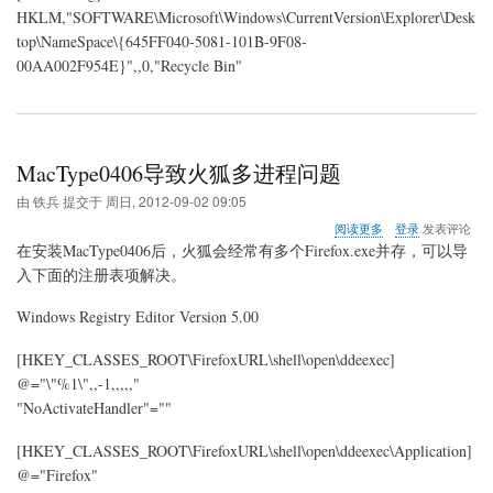
HKLM,"SOFTWARE\Microsoft\Windows\CurrentVersion\Explorer\Desk
top\NameSpace\{645FF040-5081-101B-9F08-
00AA002F954E}",,0,"Recycle Bin"
MacType0406导致火狐多进程问题
由
铁兵
提交于
周日, 2012-09-02 09:05
关
阅读更多
登录
发表评论
于
在安装MacType0406后，火狐会经常有多个Firefox.exe并存，可以导
MacType0406
入下面的注册表项解决。
导
致
Windows Registry Editor Version 5.00
火
狐
多
[HKEY_CLASSES_ROOT\FirefoxURL\shell\open\ddeexec]
进
@="\"%1\",,-1,,,,,"
程
"NoActivateHandler"=""
问
题
[HKEY_CLASSES_ROOT\FirefoxURL\shell\open\ddeexec\Application]
@="Firefox"