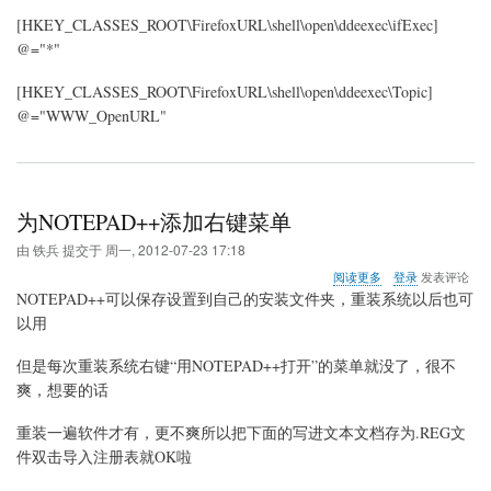
[HKEY_CLASSES_ROOT\FirefoxURL\shell\open\ddeexec\ifExec]
@="*"
[HKEY_CLASSES_ROOT\FirefoxURL\shell\open\ddeexec\Topic]
@="WWW_OpenURL"
为NOTEPAD++添加右键菜单
由
铁兵
提交于
周一, 2012-07-23 17:18
关
阅读更多
登录
发表评论
于
NOTEPAD++可以保存设置到自己的安装文件夹，重装系统以后也可
为
以用
NOTEPAD++添
加
但是每次重装系统右键“用NOTEPAD++打开”的菜单就没了，很不
右
键
爽，想要的话
菜
单
重装一遍软件才有，更不爽所以把下面的写进文本文档存为.REG文
件双击导入注册表就OK啦