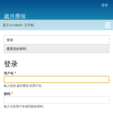
跳
登录
用
转
户
歲月塵埃
到
帐
主
户
显示＆mdash; 主导航
要
主
菜
内
导
容
首页
单
航
登录
（活
主
动
重置您的密码
标
标
签
签）
登录
用户名
输入您的 歲月塵埃 的用户名。
密码
输入与您用户名相匹配的密码。