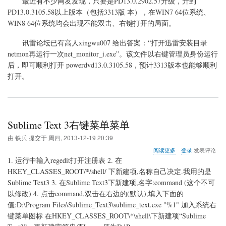
最近有不少网友发现，只要是PD13.0.2902.57升级，升到
关
PD13.0.3105.58以上版本（包括3313版 本），在WIN7 64位系统、
于
WIN8 64位系统均会出现不能双击、右键打开的局面。
powerdvd13
升
级
讯雷论坛已有高人xingwu007 给出答案：“打开迅雷安装目录
后
netmon再运行一次net_monitor_i.exe”。该文件以右键管理员身份运行
无
后，即可顺利打开 powerdvd13.0.3105.58，预计3313版本也能够顺利
法
打开。
打
开
的
问
题
Sublime Text 3右键菜单菜单
由
铁兵
提交于
周四, 2013-12-19 20:39
关
阅读更多
登录
发表评论
于
1. 运行中输入regedit打开注册表 2. 在
Sublime
HKEY_CLASSES_ROOT/*/shell/ 下新建项,名称自己决定.我用的是
Text
Sublime Text3 3. 在Sublime Text3下新建项,名字:command (这个不可
3
右
以修改) 4. 点击command,双击在右边的(默认),填入下面的
键
值:D:\Program Files\Sublime_Text3\sublime_text.exe "%1" 加入系统右
菜
键菜单图标 在HKEY_CLASSES_ROOT\*\shell\下新建项“Sublime
单