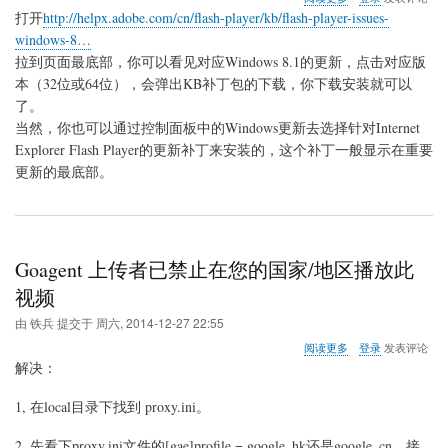
于
打开
http://helpx.adobe.com/cn/flash-player/kb/flash-player-issues-
win8.1
windows-8…
更
拉到页面最底部，你可以看见对应Windows 8.1的更新，点击对应版
新
Flash
本（32位或64位），会弹出KB补丁包的下载，你下载安装就可以
方
了。
法
当然，你也可以通过控制面板中的Windows更新去选择针对Internet
Explorer Flash Player的更新补丁来安装的，这个补丁一般显示在重要
更新的最底部。
Goagent 上传者已禁止在您的国家/地区播放此
视频
由
铁兵
提交于
周六, 2014-12-27 22:55
关
阅读更多
登录
发表评论
于
解决：
Goagent
上
1, 在local目录下找到 proxy.ini。
传
者
2. 先看下proxy.ini文件的[gae]profile = google_hk还是google_cn，接
已