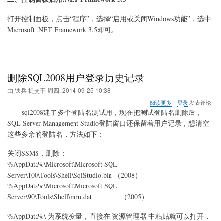
打开控制面板，点击“程序”，选择“启用或关闭Windows功能”，选中
Microsoft .NET Framework 3.5即可。
删除SQL2008用户登录历史记录
由
铁兵
提交于
周四, 2014-09-25 10:38
关
阅读更多
登录
发表评论
于
sql2008建了多个登陆名测试用，现在把测试登陆名删除后，
删
SQL Server Management Studio登陆窗口还保留着用户记录，想清空
除
这些多余的登陆名，方法如下：
SQL2008
用
户
关闭SSMS，删除：
登
%AppData%\Microsoft\Microsoft SQL
录
Server\100\Tools\Shell\
SqlStudio.bin
（2008）
历
%AppData%\Microsoft\Microsoft SQL
史
记
Server\90\Tools\Shell\
mru.dat
（2005）
录
%AppData%\ 为系统变量，直接在 资源管理器 中粘贴就可以打开，