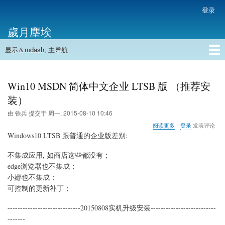
跳
登录
用
转
户
歲月塵埃
到
帐
主
户
显示＆mdash; 主导航
要
主
菜
内
导
容
首页
单
航
Win10 MSDN 简体中文企业 LTSB 版 （推荐安
装）
由
铁兵
提交于
周一, 2015-08-10 10:46
关
阅读更多
登录
发表评论
于
Windows10 LTSB 跟普通的企业版差别:
Win10
MSDN
不集成应用, 如商店这些都没有；
简
edge浏览器也不集成；
体
中
小娜也不集成；
文
可控制的更新补丁；
企
业
-----------------------------20150808实机升级安装--------------------------
LTSB
-------
版