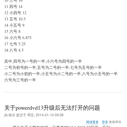
10 三号 16
应
关
11 四号 14
系
12 小四号 12
13 五号 10.5
14 小五号 9
15 六号 8
16 小六号 6.875
17 七号 5.25
18 八号 4.5
其中,四号为一号的一半,小六号为四号的一半
二号为初号的一半,五号为二号的一半,七号为五号的一半
小二号为小初的一半,小五号为小二号的一半,八号为小五号的一半
六号为三号的一半
关于powerdvd13升级后无法打开的问题
由
铁兵
提交于
周五, 2014-01-10 09:38
关
阅读更多
登录
发表评论
于