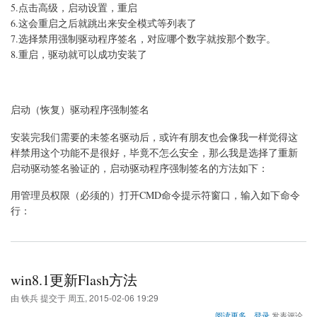
5.点击高级，启动设置，重启
驱
动
6.这会重启之后就跳出来安全模式等列表了
程
7.选择禁用强制驱动程序签名，对应哪个数字就按那个数字。
序
8.重启，驱动就可以成功安装了
强
制
签
名
的
启动（恢复）驱动程序强制签名
方
法
安装完我们需要的未签名驱动后，或许有朋友也会像我一样觉得这
样禁用这个功能不是很好，毕竟不怎么安全，那么我是选择了重新
启动驱动签名验证的，启动驱动程序强制签名的方法如下：
用管理员权限（必须的）打开CMD命令提示符窗口，输入如下命令
行：
win8.1更新Flash方法
由
铁兵
提交于
周五, 2015-02-06 19:29
关
阅读更多
登录
发表评论