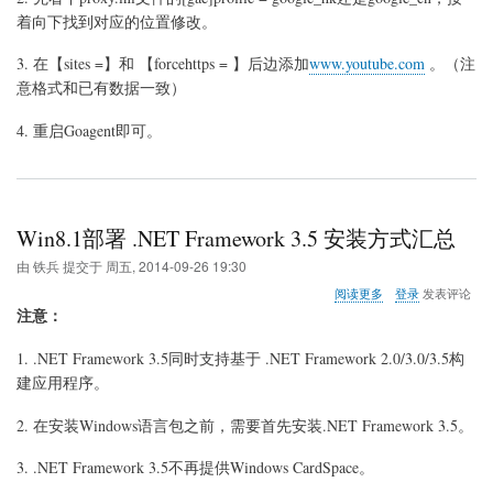
禁
着向下找到对应的位置修改。
止
在
3. 在【sites =】和 【forcehttps = 】后边添加
www.youtube.com
。（注
您
意格式和已有数据一致）
的
国
4. 重启Goagent即可。
家/
地
区
播
放
此
Win8.1部署 .NET Framework 3.5 安装方式汇总
视
频
由
铁兵
提交于
周五, 2014-09-26 19:30
关
阅读更多
登录
发表评论
于
注意：
Win8.1
部
1. .NET Framework 3.5同时支持基于 .NET Framework 2.0/3.0/3.5构
署
建应用程序。
.NET
Framework
3.5
2. 在安装Windows语言包之前，需要首先安装.NET Framework 3.5。
安
装
3. .NET Framework 3.5不再提供Windows CardSpace。
方