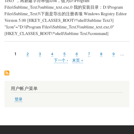
Text3”，再新建字符串值Icon，值为D:\Program
菜
单
Files\Sublime_Text3\sublime_text.exe,0 我的安装目录：D:\Program
Files\Sublime_Text3\下面是导出的注册表项 Windows Registry Editor
Version 5.00 [HKEY_CLASSES_ROOT\*\shell\Sublime Text3]
"Icon"="D:\\Program Files\\Sublime_Text3\\sublime_text.exe,0"
[HKEY_CLASSES_ROOT\*\shell\Sublime Text3\command]
当
1
页
2
页
3
页
4
页
5
页
6
页
7
页
8
页
9
…
分
前
面
面
面
面
面
面
面
面
下
下一个 ›
末
末页 »
页
页
一
页
页
用户帐户菜单
登录