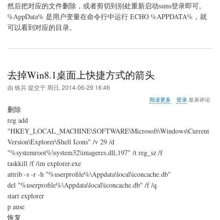
然后把对应的文件删除，或者剪切到别处重新启动ssms登录即可。
%AppData% 是用户变量在命令行中运行 ECHO %APPDATA%，就
可以看到对应的目录。
去掉Win8.1桌面上快捷方式的箭头
由
铁兵
提交于
周日, 2014-06-29 16:46
关
阅读更多
登录
发表评论
于
删除
去
reg add
掉
"HKEY_LOCAL_MACHINE\SOFTWARE\Microsoft\Windows\Current
Win8.1
桌
Version\Explorer\Shell Icons" /v 29 /d
面
"%systemroot%\system32\imageres.dll,197" /t reg_sz /f
上
taskkill /f /im explorer.exe
快
attrib -s -r -h "%userprofile%\Appdata\local\iconcache.db"
捷
方
del "%userprofile%\Appdata\local\iconcache.db" /f /q
式
start explorer
的
p ause
箭
头
恢复