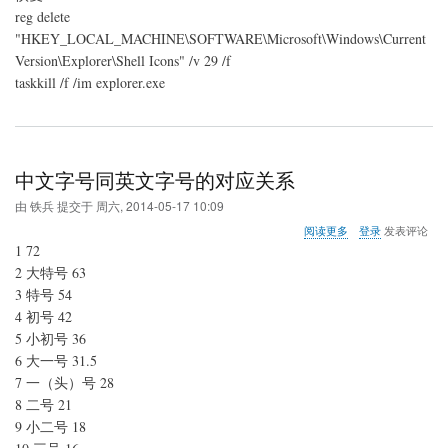
reg delete
"HKEY_LOCAL_MACHINE\SOFTWARE\Microsoft\Windows\Current
Version\Explorer\Shell Icons" /v 29 /f
taskkill /f /im explorer.exe
中文字号同英文字号的对应关系
由
铁兵
提交于
周六, 2014-05-17 10:09
关
阅读更多
登录
发表评论
于
1 72
中
2 大特号 63
文
3 特号 54
字
号
4 初号 42
同
5 小初号 36
英
6 大一号 31.5
文
7 一（头）号 28
字
号
8 二号 21
的
9 小二号 18
对