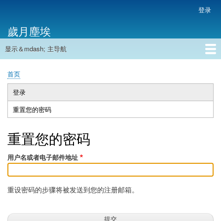
跳
登录
用
转
户
歲月塵埃
到
帐
主
户
显示＆mdash; 主导航
要
主
菜
内
导
容
首页
单
首页
航
面
包
登录
主
屑
重置您的密码
（活
标
动
签
标
重置您的密码
签）
用户名或者电子邮件地址
重设密码的步骤将被发送到您的注册邮箱。